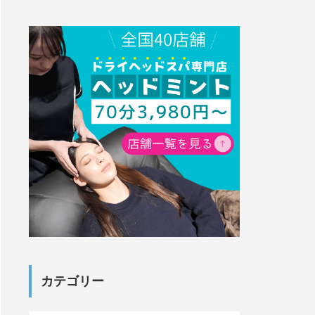
睡眠の質が育毛に関係し
ている5つの理由！眠り
と髪のコンディション両
カテゴリー
方を整えるコツ
重い布団と軽い布団、ど