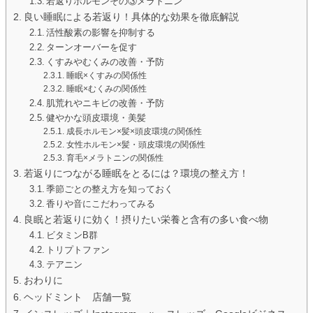
若返りホルモンその③メラトニン
良い睡眠による若返り！具体的な効果を徹底解説
活性酸素の影響を抑制する
ターンオーバーを促す
くすみやむくみの改善・予防
睡眠×くすみの関係性
睡眠×むくみの関係性
肌荒れやニキビの改善・予防
健やかな頭皮環境・美髪
成長ホルモン×髪×頭皮環境の関係性
女性ホルモン×髪・頭皮環境の関係性
育毛×メラトニンの関係性
若返りにつながる睡眠をとるには？環境の整え方！
季節ごとの整え方を知っておく
香りや音にこだわってみる
良眠と若返りに効く！摂りたい栄養と含有の多い食べ物
ビタミンB群
トリプトファン
テアニン
おわりに
ヘッドミント 店舗一覧