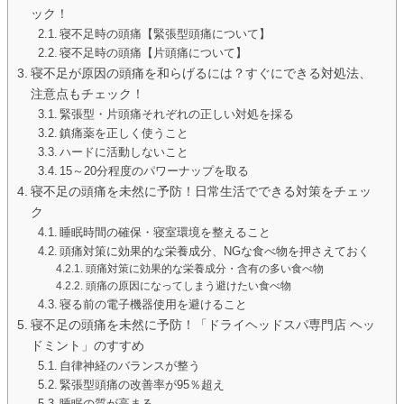
ック！
寝不足時の頭痛【緊張型頭痛について】
寝不足時の頭痛【片頭痛について】
寝不足が原因の頭痛を和らげるには？すぐにできる対処法、
注意点もチェック！
緊張型・片頭痛それぞれの正しい対処を採る
鎮痛薬を正しく使うこと
ハードに活動しないこと
15～20分程度のパワーナップを取る
寝不足の頭痛を未然に予防！日常生活でできる対策をチェッ
ク
睡眠時間の確保・寝室環境を整えること
頭痛対策に効果的な栄養成分、NGな食べ物を押さえておく
頭痛対策に効果的な栄養成分・含有の多い食べ物
頭痛の原因になってしまう避けたい食べ物
寝る前の電子機器使用を避けること
寝不足の頭痛を未然に予防！「ドライヘッドスパ専門店 ヘッ
ドミント」のすすめ
自律神経のバランスが整う
緊張型頭痛の改善率が95％超え
睡眠の質が高まる