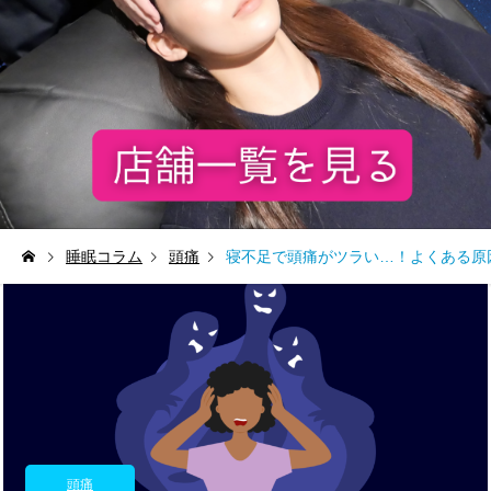
睡眠コラム
頭痛
寝不足で頭痛がツラい…！よくある原
頭痛